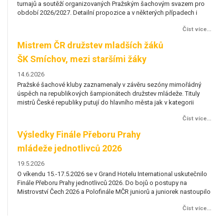
pro
turnajů a soutěží organizovaných Pražským šachovým svazem pro
tu
i
období 2026/2027. Detailní propozice a v některých případech i
ob
ěru
přesné termíny budou doplňovány postupně v závislosti na výběru
př
více...
Číst více...
erého
pořadatele. Pokud by měl někdo zájem se o pořadatelství některého
po
že
turnaje ucházet, kontaktuje prosím předsedkyni komise mládeže
tu
Mistrem ČR družstev mladších žáků
M
(Hana Pirklová) nebo...
(H
ŠK Smíchov, mezi staršími žáky
Š
triumfovala ŠK Aurora Praha
t
14.6.2026
14
ný
Pražské šachové kluby zaznamenaly v závěru sezóny mimořádný
Pr
ly
úspěch na republikových šampionátech družstev mládeže. Tituly
ús
mistrů České republiky putují do hlavního města jak v kategorii
mi
žstev
starších, tak i mladších žáků. ŠK Aurora Praha ovládla MČR družstev
st
více...
Číst více...
čnilo
starších žáků O víkendu 30.–31. května se v Pardubicích uskutečnilo
st
námé
Mistrovství České republiky družstev starších žáků, tradičně známé
Mi
Výsledky Finále Přeboru Prahy
V
také...
tak
mládeže jednotlivců 2026
m
19.5.2026
19
nilo
O víkendu 15.-17.5.2026 se v Grand Hotelu International uskutečnilo
O 
Finále Přeboru Prahy jednotlivců 2026. Do bojů o postupy na
Fi
oupilo
Mistrovství Čech 2026 a Polofinále MČR juniorů a juniorek nastoupilo
Mi
oriích
celkem 139 hráčů a hráček, kteří soutěžili ve 12 věkových kategoriích
ce
více...
Číst více...
h
o sady pohárů a medailí. Chlapci si účast ve finálových turnajích
o 
museli vybojovat v kvalifikačních turnajích,...
mu