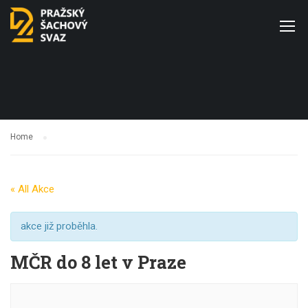
Home
« All Akce
akce již proběhla.
MČR do 8 let v Praze