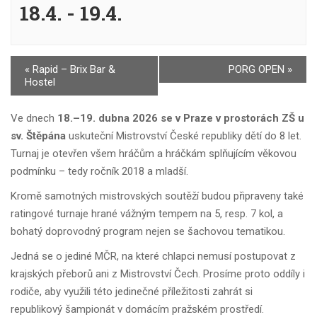
18.4.
-
19.4.
Navigace
«
Rapid – Brix Bar &
PORG OPEN
»
Hostel
pro
Akce
Ve dnech
18.–19. dubna 2026 se v Praze v prostorách ZŠ u
sv. Štěpána
uskuteční Mistrovství České republiky dětí do 8 let.
Turnaj je otevřen všem hráčům a hráčkám splňujícím věkovou
podmínku – tedy ročník 2018 a mladší.
Kromě samotných mistrovských soutěží budou připraveny také
ratingové turnaje hrané vážným tempem na 5, resp. 7 kol, a
bohatý doprovodný program nejen se šachovou tematikou.
Jedná se o jediné MČR, na které chlapci nemusí postupovat z
krajských přeborů ani z Mistrovství Čech. Prosíme proto oddíly i
rodiče, aby využili této jedinečné příležitosti zahrát si
republikový šampionát v domácím pražském prostředí.