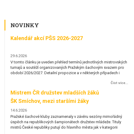
NOVINKY
Kalendář akcí PŠS 2026-2027
K
29.6.2026
29
ských
V tomto článku je uveden přehled termínů jednotlivých mistrovských
V 
pro
turnajů a soutěží organizovaných Pražským šachovým svazem pro
tu
i
období 2026/2027. Detailní propozice a v některých případech i
ob
ěru
přesné termíny budou doplňovány postupně v závislosti na výběru
př
více...
Číst více...
erého
pořadatele. Pokud by měl někdo zájem se o pořadatelství některého
po
že
turnaje ucházet, kontaktuje prosím předsedkyni komise mládeže
tu
Mistrem ČR družstev mladších žáků
M
(Hana Pirklová) nebo...
(H
ŠK Smíchov, mezi staršími žáky
Š
triumfovala ŠK Aurora Praha
t
14.6.2026
14
ný
Pražské šachové kluby zaznamenaly v závěru sezóny mimořádný
Pr
ly
úspěch na republikových šampionátech družstev mládeže. Tituly
ús
mistrů České republiky putují do hlavního města jak v kategorii
mi
žstev
starších, tak i mladších žáků. ŠK Aurora Praha ovládla MČR družstev
st