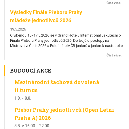
více...
Číst více...
čnilo
starších žáků O víkendu 30.–31. května se v Pardubicích uskutečnilo
st
námé
Mistrovství České republiky družstev starších žáků, tradičně známé
Mi
Výsledky Finále Přeboru Prahy
V
také...
tak
mládeže jednotlivců 2026
m
19.5.2026
19
nilo
O víkendu 15.-17.5.2026 se v Grand Hotelu International uskutečnilo
O 
Finále Přeboru Prahy jednotlivců 2026. Do bojů o postupy na
Fi
oupilo
Mistrovství Čech 2026 a Polofinále MČR juniorů a juniorek nastoupilo
Mi
oriích
celkem 139 hráčů a hráček, kteří soutěžili ve 12 věkových kategoriích
ce
více...
Číst více...
h
o sady pohárů a medailí. Chlapci si účast ve finálových turnajích
o 
museli vybojovat v kvalifikačních turnajích,...
mu
BUDOUCÍ AKCE
Mezinárodní šachová dovolená
II.turnus
1.8.
-
8.8.
Přebor Prahy jednotlivců (Open Letní
Praha A) 2026
8.8. v 16:00
-
22:00