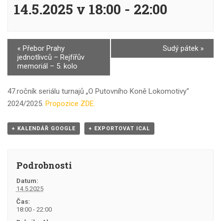
14.5.2025 v 18:00
-
22:00
Navigace
«
Přebor Prahy
Sudý pátek
»
jednotlivců – Rejfířův
pro
memoriál – 5. kolo
Akce
47.ročník seriálu turnajů „O Putovního Koně Lokomotivy“
2024/2025.
Propozice ZDE.
+ KALENDÁŘ GOOGLE
+ EXPORTOVAT ICAL
Podrobnosti
Datum:
14.5.2025
Čas:
18:00 - 22:00