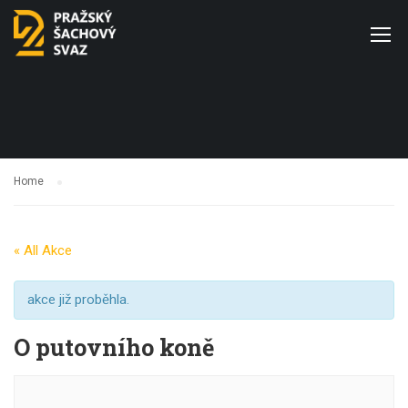
Home
« All Akce
akce již proběhla.
O putovního koně