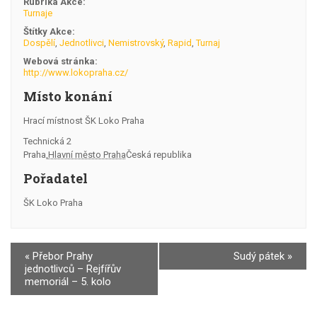
Rubrika Akce:
Turnaje
Štítky Akce:
Dospělí
,
Jednotlivci
,
Nemistrovský
,
Rapid
,
Turnaj
Webová stránka:
http://www.lokopraha.cz/
Místo konání
Hrací místnost ŠK Loko Praha
Technická 2
Praha
,
Hlavní město Praha
Česká republika
Pořadatel
ŠK Loko Praha
Navigace
«
Přebor Prahy
Sudý pátek
»
jednotlivců – Rejfířův
pro
memoriál – 5. kolo
Akce